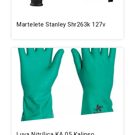
Martelete Stanley Shr263k 127v
Luva Nitrílica KA 05 Kalipso