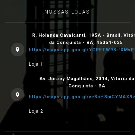
NOSSAS LOJAS
R. Holanda Cavalcanti, 195A - Brasil, Vitó
da Conquista - BA, 45051-035
https://maps.app.goo.gl/YCPETW98rfXMvP
Loja 1
Av. Juracy Magalhães, 2014, Vitória da
Conquista - BA
https://maps.app.goo.gl/ve8oH8mCYMAX9
Loja 2