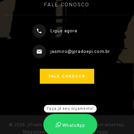
FALE CONOSCO
Ligue agora
jasmiro@jpradoepi.com.br
FALE CONOSCO
Faça já seu orçamento!
©
2026
JPrado Ferramentas e EPI's - Ferramentas,
WhatsApp
Máquinas, EPIs: Tudo em um só lugar
.