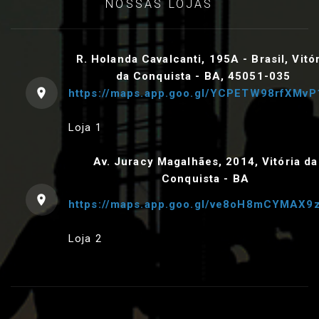
NOSSAS LOJAS
R. Holanda Cavalcanti, 195A - Brasil, Vitó
da Conquista - BA, 45051-035
https://maps.app.goo.gl/YCPETW98rfXMvP
Loja 1
Av. Juracy Magalhães, 2014, Vitória da
Conquista - BA
https://maps.app.goo.gl/ve8oH8mCYMAX9
Loja 2