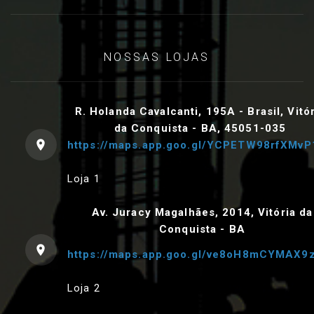
NOSSAS LOJAS
R. Holanda Cavalcanti, 195A - Brasil, Vitó
da Conquista - BA, 45051-035
https://maps.app.goo.gl/YCPETW98rfXMvP
Loja 1
Av. Juracy Magalhães, 2014, Vitória da
Conquista - BA
https://maps.app.goo.gl/ve8oH8mCYMAX9
Loja 2