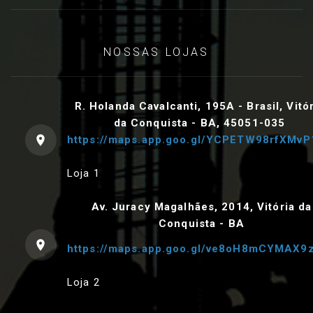
NOSSAS LOJAS
R. Holanda Cavalcanti, 195A - Brasil, Vitó
da Conquista - BA, 45051-035
https://maps.app.goo.gl/YCPETW98rfXMvP
Loja 1
Av. Juracy Magalhães, 2014, Vitória da
Conquista - BA
https://maps.app.goo.gl/ve8oH8mCYMAX9
Loja 2