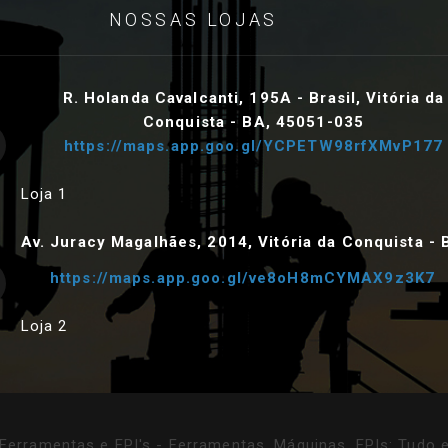
NOSSAS LOJAS
R. Holanda Cavalcanti, 195A - Brasil, Vitória da
Conquista - BA, 45051-035
https://maps.app.goo.gl/YCPETW98rfXMvP177
Loja 1
Av. Juracy Magalhães, 2014, Vitória da Conquista - 
https://maps.app.goo.gl/ve8oH8mCYMAX9z3K7
Loja 2
Ferramentas e EPI's - Ferramentas, Máquinas, EPIs: Tudo 