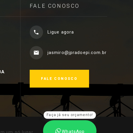
FALE CONOSCO
Ligue agora
jasmiro@jpradoepi.com.br
BA
FALE CONOSCO
Faça já seu orçamento!
WhatsApp
em um só lugar
.