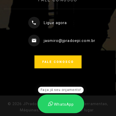
Ligue agora
jasmiro@jpradoepi.com.br
FALE CONOSCO
Faça já seu orçamento!
©
2026
JPrado Ferramentas e EPI's - Ferramentas,
WhatsApp
Máquinas, EPIs: Tudo em um só lugar
.