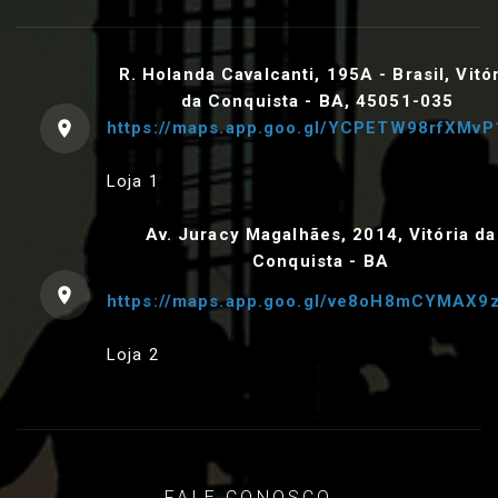
R. Holanda Cavalcanti, 195A - Brasil, Vitó
da Conquista - BA, 45051-035
https://maps.app.goo.gl/YCPETW98rfXMvP
Loja 1
Av. Juracy Magalhães, 2014, Vitória da
Conquista - BA
https://maps.app.goo.gl/ve8oH8mCYMAX9
Loja 2
FALE CONOSCO