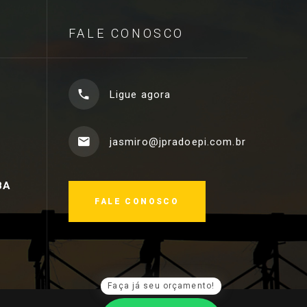
FALE CONOSCO
Ligue agora
jasmiro@jpradoepi.com.br
BA
FALE CONOSCO
Faça já seu orçamento!