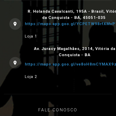
R. Holanda Cavalcanti, 195A - Brasil, Vitó
da Conquista - BA, 45051-035
https://maps.app.goo.gl/YCPETW98rfXMvP
Loja 1
Av. Juracy Magalhães, 2014, Vitória da
Conquista - BA
https://maps.app.goo.gl/ve8oH8mCYMAX9
Loja 2
FALE CONOSCO