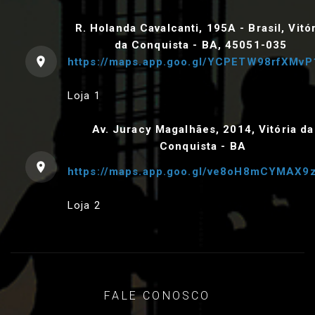
R. Holanda Cavalcanti, 195A - Brasil, Vitó
da Conquista - BA, 45051-035
https://maps.app.goo.gl/YCPETW98rfXMvP
Loja 1
Av. Juracy Magalhães, 2014, Vitória da
Conquista - BA
https://maps.app.goo.gl/ve8oH8mCYMAX9
Loja 2
FALE CONOSCO